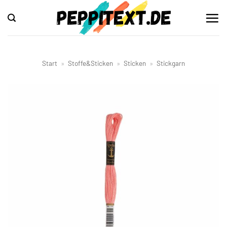
Zum
Inhalt
springen
Start
»
Stoffe&Sticken
»
Sticken
»
Stickgarn