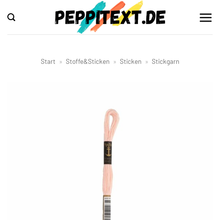
Zum
Inhalt
springen
Start
»
Stoffe&Sticken
»
Sticken
»
Stickgarn