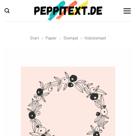
Zum
Inhalt
springen
Start
»
Papier
»
Stempel
»
Holzstempel