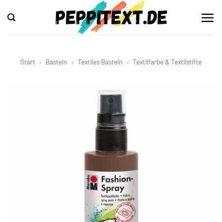
Zum
Inhalt
springen
Start
»
Basteln
»
Textiles Basteln
»
Textilfarbe & Textilstifte