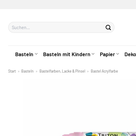
Zum
Inhalt
springen
Suchen
nach:
Basteln
Basteln mit Kindern
Papier
Deko
Start
»
Basteln
»
Bastelfarben, Lacke & Pinsel
»
Bastel Acrylfarbe