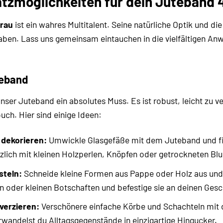
satzmöglichkeiten für dein Juteban
rau
ist ein wahres Multitalent. Seine natürliche Optik und 
haben. Lass uns gemeinsam eintauchen in die vielfältigen An
teband
unser Juteband ein absolutes Muss. Es ist robust, leicht zu v
ch. Hier sind einige Ideen:
 dekorieren:
Umwickle Glasgefäße mit dem Juteband und fixi
zlich mit kleinen Holzperlen, Knöpfen oder getrockneten Blu
teln:
Schneide kleine Formen aus Pappe oder Holz aus und 
 oder kleinen Botschaften und befestige sie an deinen Ges
verzieren:
Verschönere einfache Körbe und Schachteln mit
rwandelst du Alltagsgegenstände in einzigartige Hingucker.