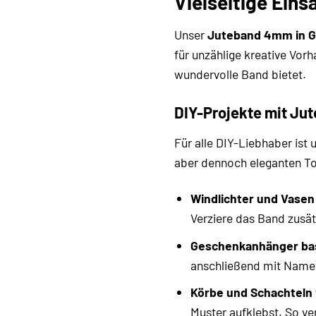
Vielseitige Ein
Unser
Juteband 4mm in G
für unzählige kreative Vor
wundervolle Band bietet.
DIY-Projekte mit Ju
Für alle DIY-Liebhaber ist 
aber dennoch eleganten Tou
Windlichter und Vasen
Verziere das Band zusät
Geschenkanhänger bas
anschließend mit Namen
Körbe und Schachteln 
Muster aufklebst. So ve