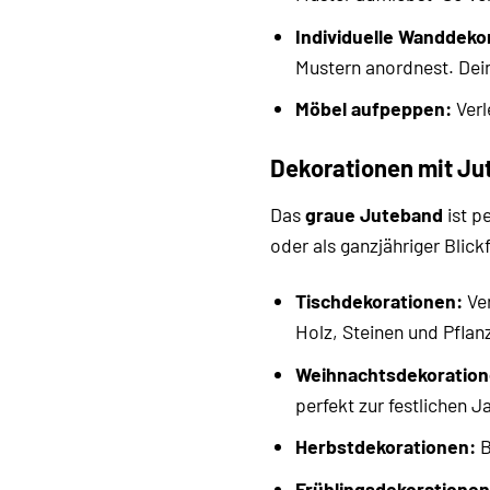
Individuelle Wanddeko
Mustern anordnest. Dein
Möbel aufpeppen:
Verl
Dekorationen mit Ju
Das
graue Juteband
ist p
oder als ganzjähriger Blickf
Tischdekorationen:
Ver
Holz, Steinen und Pfla
Weihnachtsdekoration
perfekt zur festlichen J
Herbstdekorationen:
B
Frühlingsdekorationen