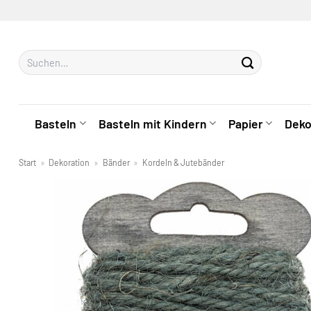
Zum
Inhalt
springen
Suchen
nach:
Basteln
Basteln mit Kindern
Papier
Deko
Start
»
Dekoration
»
Bänder
»
Kordeln & Jutebänder