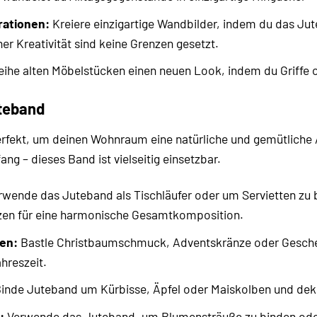
rationen:
Kreiere einzigartige Wandbilder, indem du das Jut
er Kreativität sind keine Grenzen gesetzt.
eihe alten Möbelstücken einen neuen Look, indem du Griffe
teband
erfekt, um deinen Wohnraum eine natürliche und gemütliche 
ang – dieses Band ist vielseitig einsetzbar.
wende das Juteband als Tischläufer oder um Servietten zu b
nzen für eine harmonische Gesamtkomposition.
en:
Bastle Christbaumschmuck, Adventskränze oder Geschen
ahreszeit.
inde Juteband um Kürbisse, Äpfel oder Maiskolben und deko
:
Verwende das Juteband, um Blumensträuße zu binden oder 