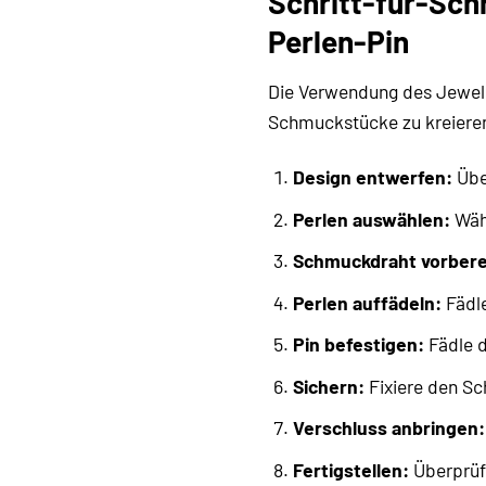
Schritt-für-Sch
Perlen-Pin
Die Verwendung des Jewelle
Schmuckstücke zu kreiere
Design entwerfen:
Übe
Perlen auswählen:
Wähl
Schmuckdraht vorbere
Perlen auffädeln:
Fädle
Pin befestigen:
Fädle d
Sichern:
Fixiere den Sc
Verschluss anbringen:
Fertigstellen:
Überprüfe