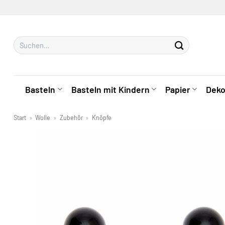
Zum
Inhalt
springen
Suchen
nach:
Basteln
Basteln mit Kindern
Papier
Deko
Start
»
Wolle
»
Zubehör
»
Knöpfe