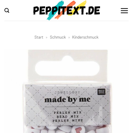
Zum
Inhalt
springen
Start
»
Schmuck
»
Kinderschmuck