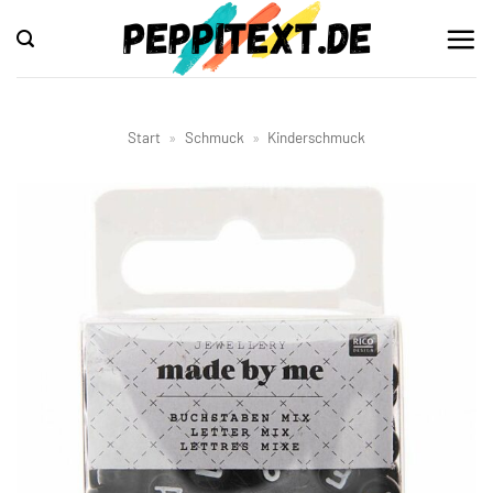
Zum
Inhalt
springen
Start
»
Schmuck
»
Kinderschmuck