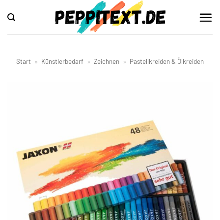
Zum
Inhalt
springen
Start
»
Künstlerbedarf
»
Zeichnen
»
Pastellkreiden & Ölkreiden