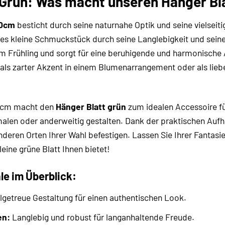
in Grün: Was macht unseren Hänger B
10cm
besticht durch seine naturnahe Optik und seine vielseit
ses kleine Schmuckstück durch seine Langlebigkeit und seine
r im Frühling und sorgt für eine beruhigende und harmonisch
als zarter Akzent in einem Blumenarrangement oder als liebe
10cm macht den
Hänger Blatt grün
zum idealen Accessoire für
malen oder anderweitig gestalten. Dank der praktischen Auf
nderen Orten Ihrer Wahl befestigen. Lassen Sie Ihrer Fantasi
leine grüne Blatt Ihnen bietet!
le im Überblick:
lgetreue Gestaltung für einen authentischen Look.
en:
Langlebig und robust für langanhaltende Freude.