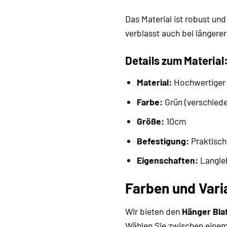
Das Material ist robust un
verblasst auch bei längerer
Details zum Material
Material:
Hochwertiger K
Farbe:
Grün (verschied
Größe:
10cm
Befestigung:
Praktisc
Eigenschaften:
Langleb
Farben und Vari
Wir bieten den
Hänger Bla
Wählen Sie zwischen einem 