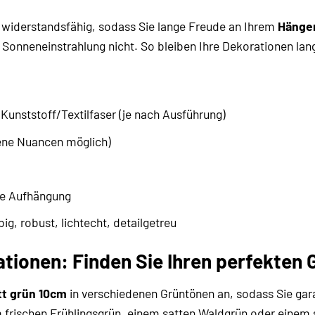
d widerstandsfähig, sodass Sie lange Freude an Ihrem
Hänger
 Sonneneinstrahlung nicht. So bleiben Ihre Dekorationen lang
:
unststoff/Textilfaser (je nach Ausführung)
ene Nuancen möglich)
he Aufhängung
ig, robust, lichtecht, detailgetreu
ationen: Finden Sie Ihren perfekten 
tt grün 10cm
in verschiedenen Grüntönen an, sodass Sie gara
frischen Frühlingsgrün, einem satten Waldgrün oder einem s