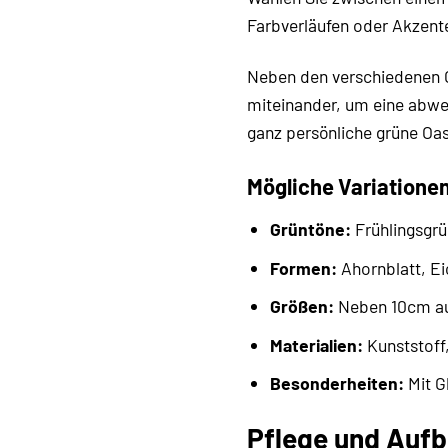
Farbverläufen oder Akzenten
Neben den verschiedenen G
miteinander, um eine abwec
ganz persönliche grüne Oa
Mögliche Variatione
Grüntöne:
Frühlingsgrü
Formen:
Ahornblatt, Ei
Größen:
Neben 10cm auc
Materialien:
Kunststoff, 
Besonderheiten:
Mit Gl
Pflege und Aufb