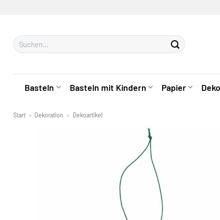
Zum
Inhalt
springen
Suchen
nach:
Basteln
Basteln mit Kindern
Papier
Deko
Start
»
Dekoration
»
Dekoartikel