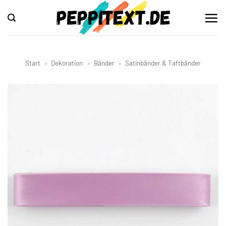
Zum
Inhalt
springen
Start
»
Dekoration
»
Bänder
»
Satinbänder & Taftbänder