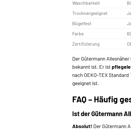
Waschbarkeit
B
Trocknergeeignet
J
Bügelfest
J
Farbe
69
Zertifizierung
O
Der Gütermann Allesnäher
bekannt ist. Er ist
pflegele
nach OEKO-TEX Standard 1
geeignet ist.
FAQ – Häufig ge
Ist der Gütermann Al
Absolut!
Der Gütermann Al