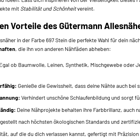
jekte mit
Stabilität und Schönheit
vereint.
en Vorteile des Gütermann Allesnäh
äher in der Farbe 697 Stein die perfekte Wahl für dein nächs
haften
, die ihn von anderen Nähfäden abheben:
Egal ob Baumwolle, Leinen, Synthetik, Mischgewebe oder Je
rfähig:
Genieße die Gewissheit, dass deine Nähte auch bei 
pannung:
Verhindert unschöne Schlaufenbildung und sorgt für 
tändig:
Deine Nähprojekte behalten ihre Farbbrillanz, auch
gestellt nach höchsten ökologischen Standards und zertifiz
tät, auf die du dich verlassen kannst, gefertigt mit Präzision