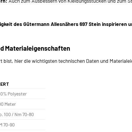
rn:
Auch zum Ausbessern von Kleidungsstücken und zum Sto
tigkeit des Gütermann Allesnähers 697 Stein inspirieren 
d Materialeigenschaften
t bist, hier die wichtigsten technischen Daten und Material
ERT
00% Polyester
00 Meter
o. 100 / Nm 70-80
M 70-90