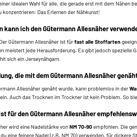
einer idealen Wahl für alle, die gerade erst mit dem Nähen beg
u konzentrieren: Das Erlernen der Nähkunst!
en kann ich den Gütermann Allesnäher verwend
Der Gütermann Allesnäher ist für
fast alle Stoffarten
geeign
 meistert jede Herausforderung. Es gibt jedoch spezielle Gar
hlt sich ein Jerseynähgarn.
dung, die mit dem Gütermann Allesnäher genäh
ermann Allesnäher genäht wurde, kann problemlos in der
Wa
ht ein. Auch das Trocknen im Trockner ist kein Problem. So b
ist für den Gütermann Allesnäher empfehlensw
her wird eine Nadelstärke von
NM 70-90
empfohlen. Die gen
 du eine feinere Nadel (z.B. NM 70) verwenden, für dickere St