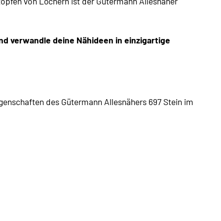
pfen von Löchern ist der Gütermann Allesnäher
und verwandle deine Nähideen in einzigartige
eigenschaften des Gütermann Allesnähers 697 Stein im