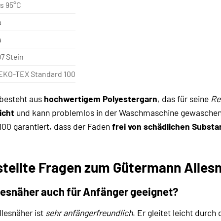
is 95°C
a
a
7 Stein
EKO-TEX Standard 100
 besteht aus
hochwertigem Polyestergarn
, das für seine
Re
icht
und kann problemlos in der Waschmaschine gewaschen u
00 garantiert, dass der Faden
frei von schädlichen Subst
stellte Fragen zum Gütermann Allesn
lesnäher auch für Anfänger geeignet?
lesnäher ist
sehr anfängerfreundlich
. Er gleitet leicht durch