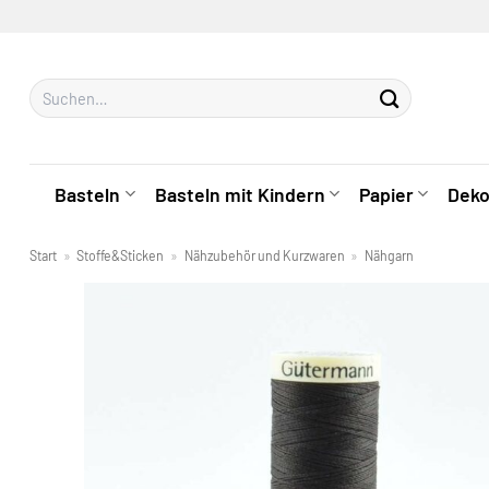
Zum
Inhalt
springen
Suchen
nach:
Basteln
Basteln mit Kindern
Papier
Deko
Start
»
Stoffe&Sticken
»
Nähzubehör und Kurzwaren
»
Nähgarn