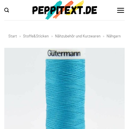
Zum
Inhalt
springen
Start
»
Stoffe&Sticken
»
Nähzubehör und Kurzwaren
»
Nähgarn