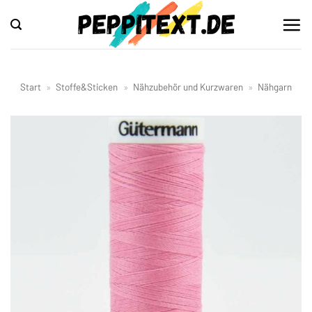
Zum
Inhalt
springen
Start
»
Stoffe&Sticken
»
Nähzubehör und Kurzwaren
»
Nähgarn