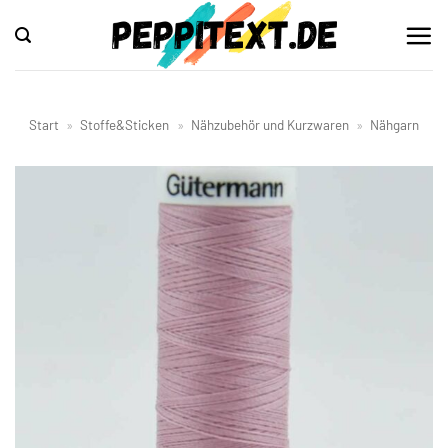
Zum
Inhalt
springen
Start
»
Stoffe&Sticken
»
Nähzubehör und Kurzwaren
»
Nähgarn