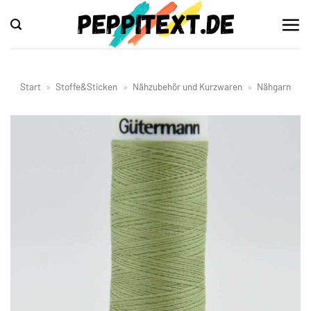
Zum
Inhalt
springen
Start
»
Stoffe&Sticken
»
Nähzubehör und Kurzwaren
»
Nähgarn