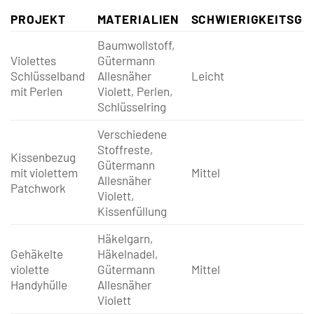
PROJEKT
MATERIALIEN
SCHWIERIGKEITSGR
Baumwollstoff,
Violettes
Gütermann
Schlüsselband
Allesnäher
Leicht
mit Perlen
Violett, Perlen,
Schlüsselring
Verschiedene
Stoffreste,
Kissenbezug
Gütermann
mit violettem
Mittel
Allesnäher
Patchwork
Violett,
Kissenfüllung
Häkelgarn,
Gehäkelte
Häkelnadel,
violette
Gütermann
Mittel
Handyhülle
Allesnäher
Violett