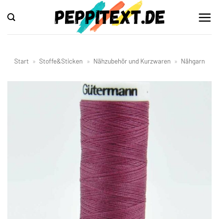
Zum
Inhalt
springen
Start
»
Stoffe&Sticken
»
Nähzubehör und Kurzwaren
»
Nähgarn