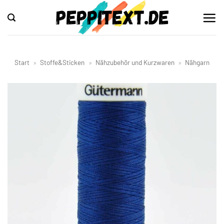
Zum
Inhalt
springen
Start
»
Stoffe&Sticken
»
Nähzubehör und Kurzwaren
»
Nähgarn