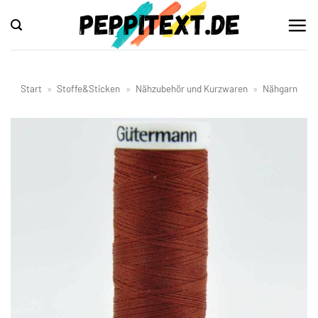
Zum
Inhalt
springen
Start
»
Stoffe&Sticken
»
Nähzubehör und Kurzwaren
»
Nähgarn