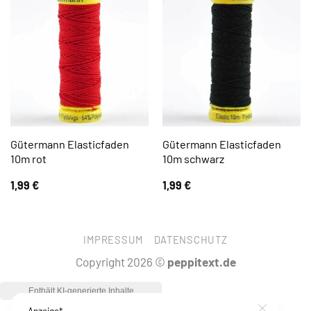
Gütermann Elasticfaden
Gütermann Elasticfaden
10m rot
10m schwarz
1,99
€
1,99
€
IMPRESSUM
DATENSCHUTZ
Copyright 2026 ©
peppitext.de