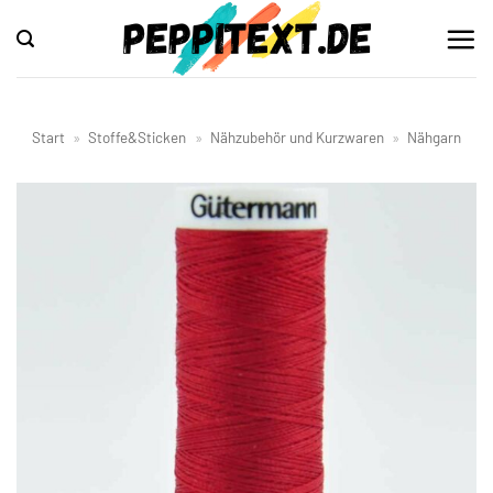
Zum
Inhalt
springen
Start
»
Stoffe&Sticken
»
Nähzubehör und Kurzwaren
»
Nähgarn