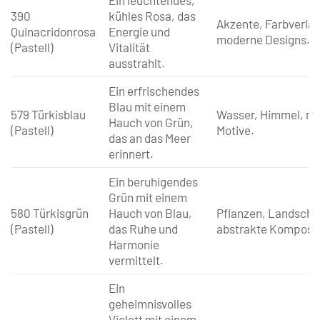
390
kühles Rosa, das
Akzente, Farbverläu
Quinacridonrosa
Energie und
moderne Designs.
(Pastell)
Vitalität
ausstrahlt.
Ein erfrischendes
Blau mit einem
579 Türkisblau
Wasser, Himmel, ma
Hauch von Grün,
(Pastell)
Motive.
das an das Meer
erinnert.
Ein beruhigendes
Grün mit einem
580 Türkisgrün
Hauch von Blau,
Pflanzen, Landscha
(Pastell)
das Ruhe und
abstrakte Komposit
Harmonie
vermittelt.
Ein
geheimnisvolles
Violett mit einem