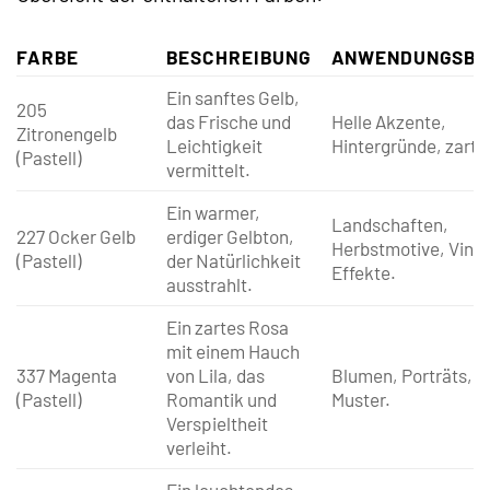
FARBE
BESCHREIBUNG
ANWENDUNGSBE
Ein sanftes Gelb,
205
das Frische und
Helle Akzente,
Zitronengelb
Leichtigkeit
Hintergründe, zarte
(Pastell)
vermittelt.
Ein warmer,
Landschaften,
227 Ocker Gelb
erdiger Gelbton,
Herbstmotive, Vint
(Pastell)
der Natürlichkeit
Effekte.
ausstrahlt.
Ein zartes Rosa
mit einem Hauch
337 Magenta
von Lila, das
Blumen, Porträts, a
(Pastell)
Romantik und
Muster.
Verspieltheit
verleiht.
Ein leuchtendes,