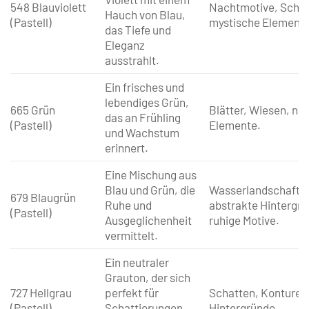
548 Blauviolett
Nachtmotive, Schat
Hauch von Blau,
(Pastell)
mystische Elemente
das Tiefe und
Eleganz
ausstrahlt.
Ein frisches und
lebendiges Grün,
665 Grün
Blätter, Wiesen, nat
das an Frühling
(Pastell)
Elemente.
und Wachstum
erinnert.
Eine Mischung aus
Blau und Grün, die
Wasserlandschafte
679 Blaugrün
Ruhe und
abstrakte Hintergrü
(Pastell)
Ausgeglichenheit
ruhige Motive.
vermittelt.
Ein neutraler
Grauton, der sich
727 Hellgrau
perfekt für
Schatten, Konturen
(Pastell)
Schattierungen
Hintergründe.