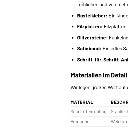
fröhlichen und verspielt
Bastelkleber:
Ein kinde
Filzplatten:
Filzplatten
Glitzersteine:
Funkelnde
Satinband:
Ein edles S
Schritt-für-Schritt-An
Materialien im Detail
Wir legen großen Wert auf d
MATERIAL
BESCH
Schultütenrohling
Stabiler
Pompons
Weiche u