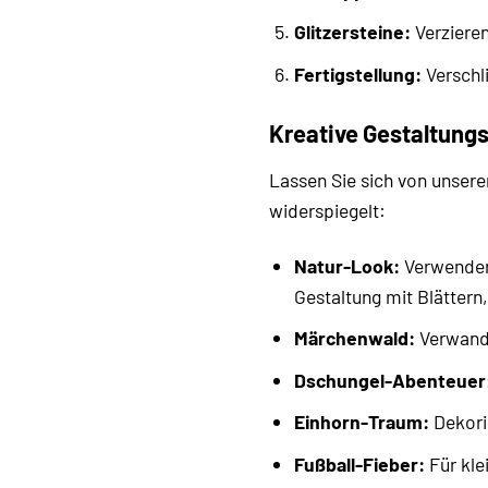
Glitzersteine:
Verzieren
Fertigstellung:
Verschli
Kreative Gestaltung
Lassen Sie sich von unseren
widerspiegelt:
Natur-Look:
Verwenden 
Gestaltung mit Blättern
Märchenwald:
Verwande
Dschungel-Abenteuer
Einhorn-Traum:
Dekorie
Fußball-Fieber:
Für kle