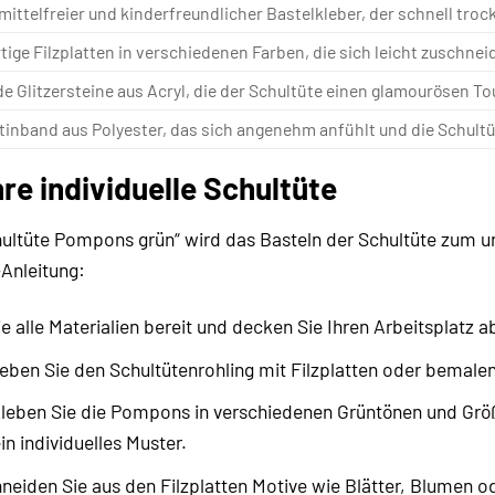
ittelfreier und kinderfreundlicher Bastelkleber, der schnell trock
ige Filzplatten in verschiedenen Farben, die sich leicht zuschnei
e Glitzersteine aus Acryl, die der Schultüte einen glamourösen To
tinband aus Polyester, das sich angenehm anfühlt und die Schultüte
hre individuelle Schultüte
ultüte Pompons grün“ wird das Basteln der Schultüte zum un
-Anleitung:
 alle Materialien bereit und decken Sie Ihren Arbeitsplatz a
ben Sie den Schultütenrohling mit Filzplatten oder bemalen 
leben Sie die Pompons in verschiedenen Grüntönen und Größen
in individuelles Muster.
eiden Sie aus den Filzplatten Motive wie Blätter, Blumen od