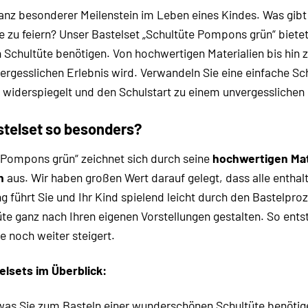
 ganz besonderer Meilenstein im Leben eines Kindes. Was gibt
 zu feiern? Unser Bastelset „Schultüte Pompons grün“ bietet 
n Schultüte benötigen. Von hochwertigen Materialien bis hin 
rgesslichen Erlebnis wird. Verwandeln Sie eine einfache Sch
s widerspiegelt und den Schulstart zu einem unvergesslichen
telset so besonders?
 Pompons grün“ zeichnet sich durch seine
hochwertigen Mat
n
aus. Wir haben großen Wert darauf gelegt, dass alle enthalt
ng führt Sie und Ihr Kind spielend leicht durch den Bastelproz
üte ganz nach Ihren eigenen Vorstellungen gestalten. So ent
e noch weiter steigert.
elsets im Überblick:
was Sie zum Basteln einer wunderschönen Schultüte benötigen