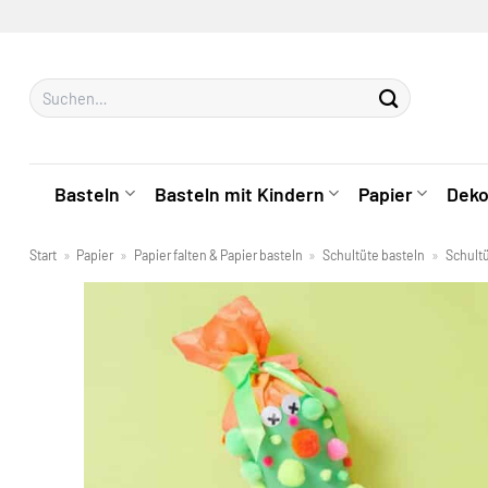
Zum
Inhalt
springen
Suchen
nach:
Basteln
Basteln mit Kindern
Papier
Deko
Start
»
Papier
»
Papier falten & Papier basteln
»
Schultüte basteln
»
Schult