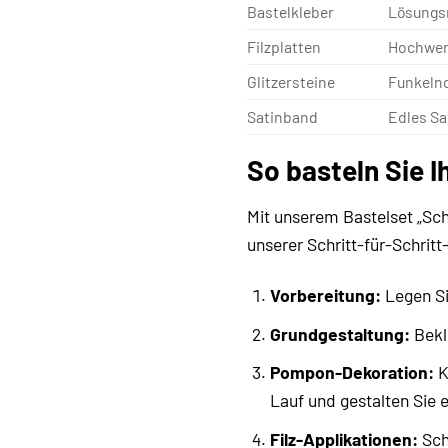
Bastelkleber
Lösungsm
Filzplatten
Hochwert
Glitzersteine
Funkelnd
Satinband
Edles Sa
So basteln Sie I
Mit unserem Bastelset „Sch
unserer Schritt-für-Schritt
Vorbereitung:
Legen Sie
Grundgestaltung:
Bekle
Pompon-Dekoration:
K
Lauf und gestalten Sie e
Filz-Applikationen:
Schn