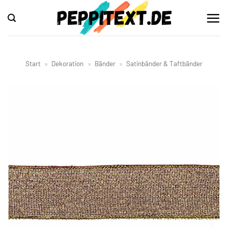
Zum
Inhalt
springen
Start
»
Dekoration
»
Bänder
»
Satinbänder & Taftbänder