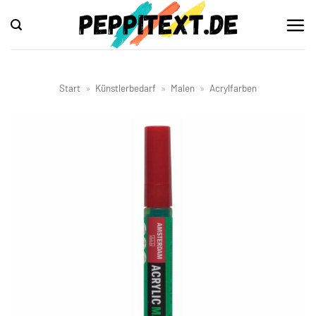
Zum
Inhalt
springen
Start
»
Künstlerbedarf
»
Malen
»
Acrylfarben