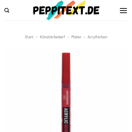
Zum
Inhalt
springen
Start
»
Künstlerbedarf
»
Malen
»
Acrylfarben